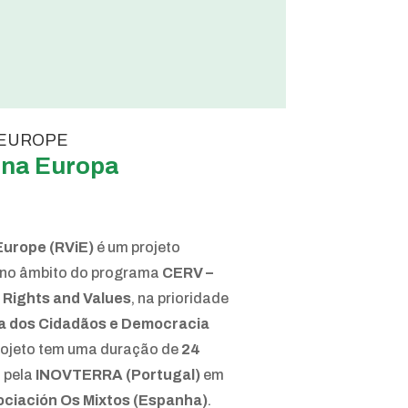
 EUROPE
 na Europa
 Europe (RViE)
é um projeto
 no âmbito do programa
CERV –
, Rights and Values
, na prioridade
va dos Cidadãos e Democracia
projeto tem uma duração de
24
o pela
INOVTERRA (Portugal)
em
ciación Os Mixtos (Espanha)
.