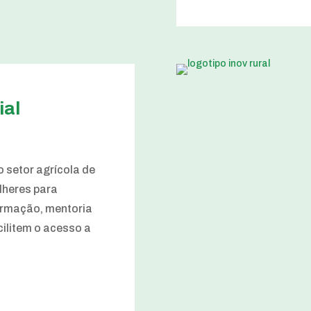
ial
 setor agrícola de
lheres para
ormação, mentoria
cilitem o acesso a