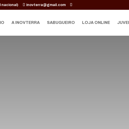
 nacional)
inovterra@gmail.com
IO
A INOVTERRA
SABUGUEIRO
LOJA ONLINE
JUVE