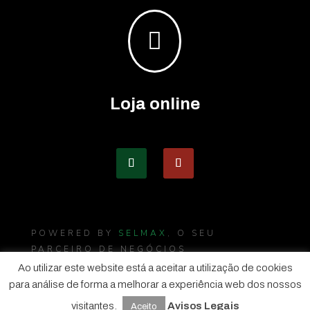

Loja online
POWERED BY
SELMAX
, O SEU
PARCEIRO DE NEGÓCIOS
Ao utilizar este website está a aceitar a utilização de cookies
para análise de forma a melhorar a experiência web dos nossos
visitantes.
Avisos Legais
Aceito