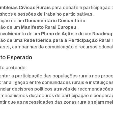
mbleias Cívicas Rurais
para debate e participação 
shops e sessões de trabalho participativas.
ução de um
Documentário Comunitário
.
ção de um
Manifesto Rural Europeu
.
nvolvimento de um
Plano de Ação
e de um
Roadma
ção de uma
Rede Ibérica para a Participação Rural
asts, campanhas de comunicação e recursos educati
to Esperado
eto pretende:
ntar a participação das populações rurais nos proc
rar a ligação entre comunidades rurais e instituiçõe
uenciar decisores políticos através de recomendaçõe
r mecanismos duradouros de participação e cooperaç
ntir que as necessidades das zonas rurais sejam mel