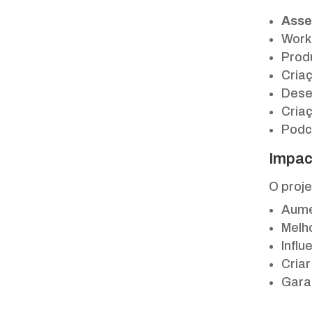
Asse
Work
Prod
Cria
Dese
Cria
Podc
Impac
O proj
Aume
Melho
Infl
Cria
Gara