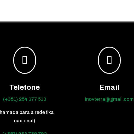


Telefone
Email
(+351) 254 677 510
inovterra@gmail.com
hamada para a rede fixa
nacional)
(+351) 934 739 792