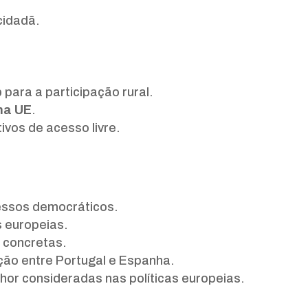
cidadã.
p
para a participação rural.
 na UE
.
vos de acesso livre.
essos democráticos.
s europeias.
s concretas.
ão entre Portugal e Espanha.
hor consideradas nas políticas europeias.