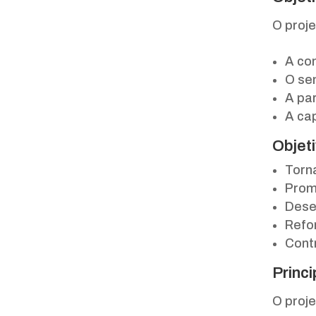
O proj
A co
O se
A pa
A ca
Objet
Torn
Promo
Desen
Refo
Contr
Princi
O proje