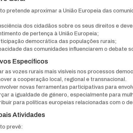
eto pretende aproximar a União Europeia das comunid
nsciência dos cidadãos sobre os seus direitos e dev
ntimento de pertença à União Europeia;
rticipação democrática das populações rurais;
pacidade das comunidades influenciarem o debate so
ivos Específicos
ar as vozes rurais mais visíveis nos processos demo
ver a cooperação local, regional e transnacional.
volver novas ferramentas participativas para envolv
rçar a igualdade de género, especialmente para mulh
ibuir para políticas europeias relacionadas com o de
pais Atividades
to prevê: