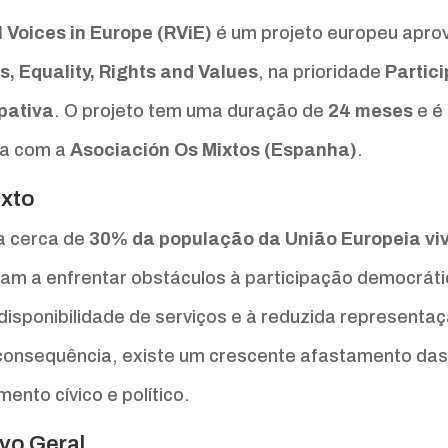
l Voices in Europe (RViE)
é um projeto europeu apro
s, Equality, Rights and Values
, na prioridade
Partic
ipativa
. O projeto tem uma duração de
24 meses
e é
ia com a
Asociación Os Mixtos (Espanha)
.
xto
 cerca de
30% da população da União Europeia viv
uam a enfrentar obstáculos à participação democráti
disponibilidade de serviços e à reduzida representa
onsequência, existe um crescente afastamento das 
mento cívico e político.
ivo Geral