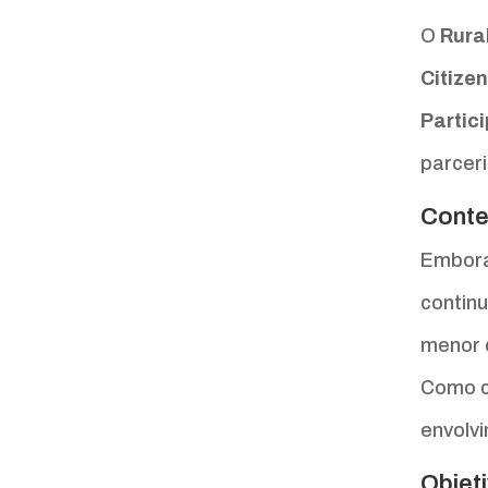
O
Rura
Citizen
Partic
parcer
Conte
Embora
contin
menor 
Como c
envolvi
Objet