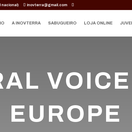
 nacional)
inovterra@gmail.com
IO
A INOVTERRA
SABUGUEIRO
LOJA ONLINE
JUVE
AL VOICE
EUROPE