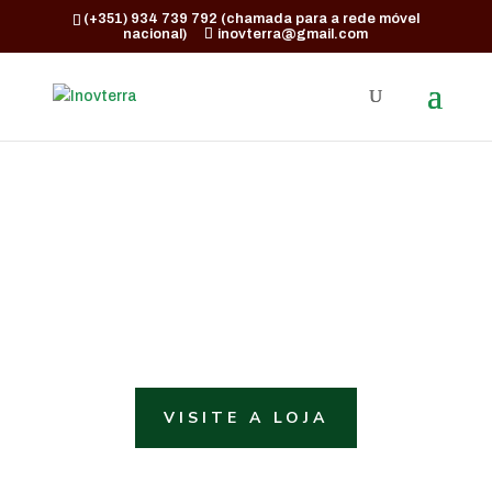
(+351) 934 739 792 (chamada para a rede móvel
nacional)
inovterra@gmail.com
Planta Maravilha
SABUGUEIRO
VISITE A LOJA