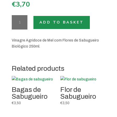
€
3,70
Vinagre
ADD TO BASKET
com
Mel
de
Vinagre Agridoce de Mel com Flores de Sabugueiro
Flor
Biológico 250ml.
de
Sabugueiro
quantity
Related products
Bagas de
Flor de
Sabugueiro
Sabugueiro
€
3,50
€
3,50