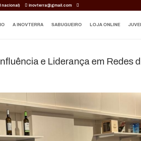
 nacional)
inovterra@gmail.com
IO
A INOVTERRA
SABUGUEIRO
LOJA ONLINE
JUVE
nfluência e Liderança em Redes 