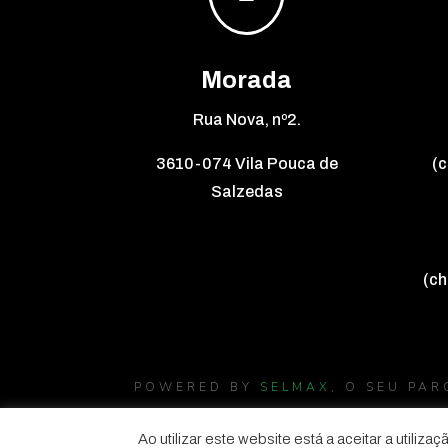
Morada
Rua Nova, nº2.
3610-074 Vila Pouca de
(c
Salzedas
(ch
POWERED BY
SELMAX
, O SEU PA
Ao utilizar este website está a aceitar a utili