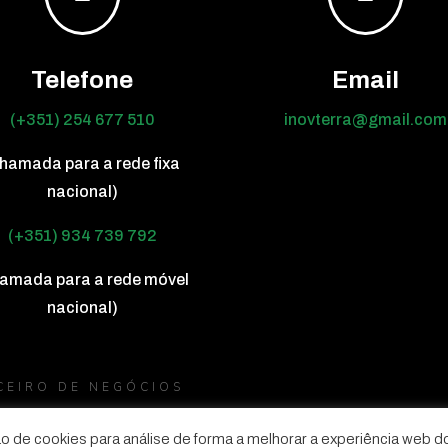
Telefone
Email
(+351) 254 677 510
inovterra@gmail.com
hamada para a rede fixa
nacional)
(+351) 934 739 792
amada para a rede móvel
nacional)
RCEIRO DE NEGÓCIOS
zação de cookies para análise de forma a melhorar a experiência web d