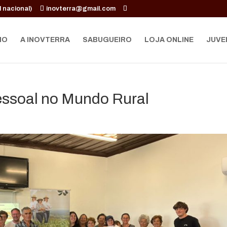
 nacional)
inovterra@gmail.com
IO
A INOVTERRA
SABUGUEIRO
LOJA ONLINE
JUVE
ssoal no Mundo Rural