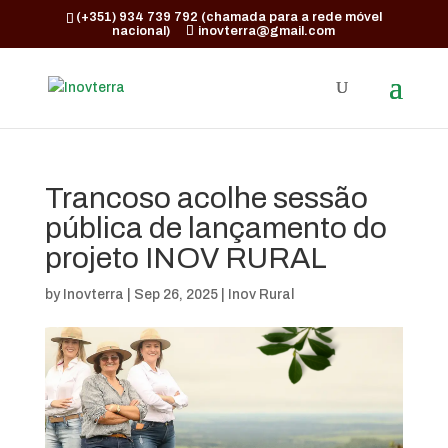
(+351) 934 739 792 (chamada para a rede móvel
nacional)
inovterra@gmail.com
Trancoso acolhe sessão
pública de lançamento do
projeto INOV RURAL
by
Inovterra
|
Sep 26, 2025
|
Inov Rural