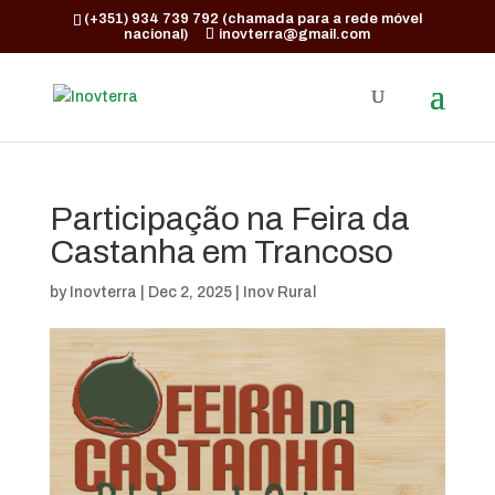
(+351) 934 739 792 (chamada para a rede móvel
nacional)
inovterra@gmail.com
Participação na Feira da
Castanha em Trancoso
by
Inovterra
|
Dec 2, 2025
|
Inov Rural