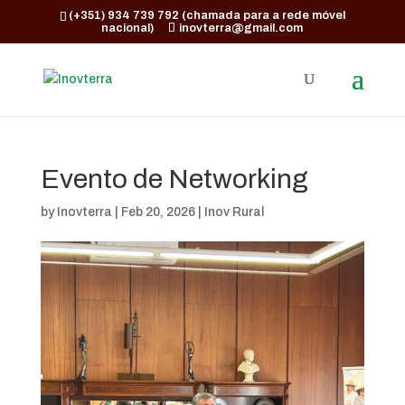
(+351) 934 739 792 (chamada para a rede móvel
nacional)
inovterra@gmail.com
Evento de Networking
by
Inovterra
|
Feb 20, 2026
|
Inov Rural